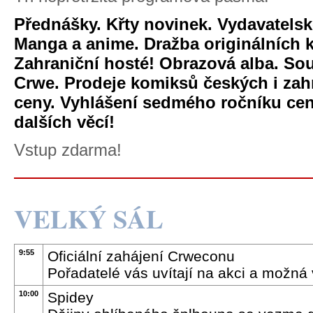
Přednášky. Křty novinek. Vydavatels
Manga a anime. Dražba originálních k
Zahraniční hosté! Obrazová alba. Sou
Crwe. Prodeje komiksů českých i zah
ceny. Vyhlášení sedmého ročníku cen
dalších věcí!
Vstup zdarma!
VELKÝ SÁL
9:55
Oficiální zahájení Crweconu
Pořadatelé vás uvítají na akci a možná 
10:00
Spidey