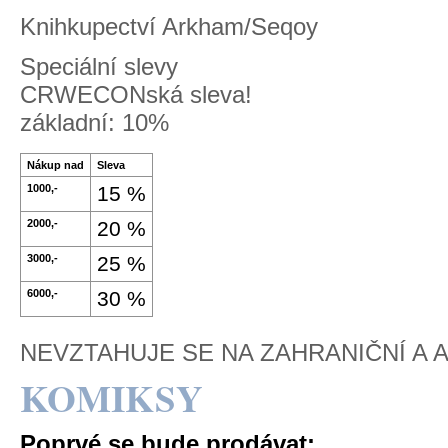
Knihkupectví Arkham/Seqoy
Speciální slevy
CRWECONská sleva!
základní: 10%
Nákup nad
Sleva
1000,-
15 %
2000,-
20 %
3000,-
25 %
6000,-
30 %
NEVZTAHUJE SE NA ZAHRANIČNÍ A AN
KOMIKSY
Poprvé se bude prodávat: