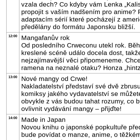
vzala dech? Co kdyby vám Lenka „Kalist
propojit s vaším nadšením pro anime?
adaptacím sérií které pocházejí z ameri
předělány do formátu Japonsku bližší.
12:00
Mangafanův rok
Od posledního Crweconu utekl rok. Běh
kreslené scéně událo docela dost, takže 
nejzajímavější věci připomeneme. Chcet
ramena na neznalé otaku? Honza „hint
13:00
Nové mangy od Crwe!
Nakladatelství představí své dvě zbrus
komiksy jakého vydavatelství se můžete 
obvykle z vás budou tahat rozumy, co b
ovlivnit vydávání mangy – přijďte!
14:00
Made in Japan
Novou knihu o japonské popkultuře předs
bude povídat o manze, anime, o těžkém ž