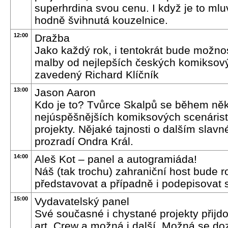
superhrdina svou cenu. I když je to m
hodně švihnutá kouzelnice.
12:00
Dražba
Jako každý rok, i tentokrát bude možnost
malby od nejlepších českých komiksový
zavedený Richard Klíčník
13:00
Jason Aaron
Kdo je to? Tvůrce Skalpů se během něko
nejúspěšnějších komiksových scenáristů,
projekty. Nějaké tajnosti o dalším sla
prozradí Ondra Král.
14:00
Aleš Kot – panel a autogramiáda!
Náš (tak trochu) zahraniční host bude 
představovat a případně i podepisovat sv
15:00
Vydavatelský panel
Své současné i chystané projekty přijdo
art, Crew a možná i další. Možná se doz