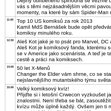
Dějiny oblíbeného šplhouna se vezme 
vás s těmi nejzásadnějším věcmi pavou
momenty, na které by sám Spider-Man 
11:00
Top 10 US komiksů za rok 2013
Kamil MdS Bernášek bude opět předvádě
komiksy minulého roku.
12:30
Aleš Kot jaké je to psát pro Marvel, DC
Aleš Kot je komiksový fanda, kterému s
se v Americe jako scenárista. A teď je 
cestě a práci na komiksech.
14:00
50 let X-Menů
Changer the Elder vám shrne, co se sta
nejslavnějšího mutantského týmu světa
15:00
Velký komiksový kvíz!
Přijďte si i letošní Crwecon vyzkoušet 
znalostmi. Není třeba se bát, zasoutěži
kvízu může úplně každý. Ovšem jen ti 