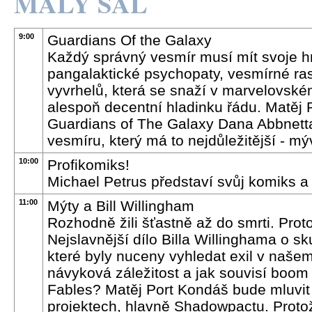
MALÝ SÁL
9:00
Guardians Of the Galaxy
Každý správný vesmír musí mít svoje hr
pangalaktické psychopaty, vesmírné r
vyvrhelů, která se snaží v marvelovské
alespoň decentní hladinku řádu. Matěj
Guardians of The Galaxy Dana Abbnetta
vesmíru, který má to nejdůležitější - m
10:00
Profikomiks!
Michael Petrus představí svůj komiks a 
11:00
Mýty a Bill Willingham
Rozhodně žili šťastně až do smrti. Proto
Nejslavnější dílo Billa Willinghama o 
které byly nuceny vyhledat exil v našem
návyková záležitost a jak souvisí boom
Fables? Matěj Port Kondáš bude mluvit 
projektech, hlavně Shadowpactu. Prot