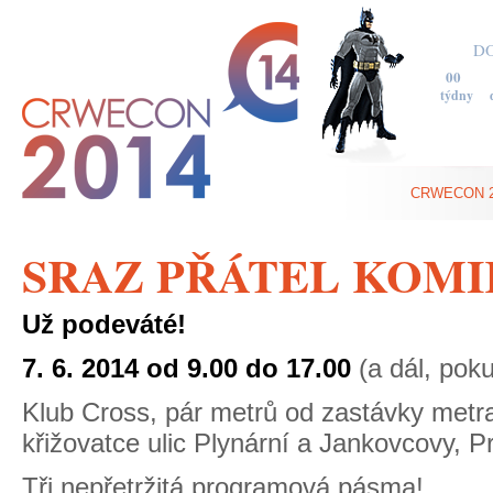
D
0
0
týdny
CRWECON 2
SRAZ PŘÁTEL KOMI
Už podeváté!
7. 6. 2014 od 9.00 do 17.00
(a dál, poku
Klub Cross, pár metrů od zastávky metr
křižovatce ulic Plynární a Jankovcovy, P
Tři nepřetržitá programová pásma!