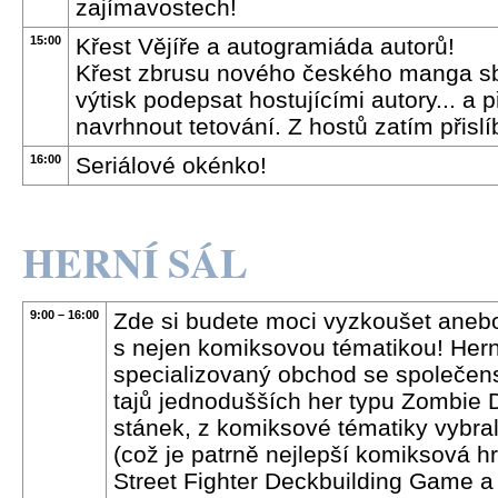
zajímavostech!
15:00
Křest Vějíře a autogramiáda autorů!
Křest zbrusu nového českého manga sbo
výtisk podepsat hostujícími autory... a 
navrhnout tetování. Z hostů zatím přislíb
16:00
Seriálové okénko!
HERNÍ SÁL
9:00 – 16:00
Zde si budete moci vyzkoušet anebo
s nejen komiksovou tématikou! Herní
specializovaný obchod se společens
tajů jednodušších her typu Zombie 
stánek, z komiksové tématiky vybral
(což je patrně nejlepší komiksová hr
Street Fighter Deckbuilding Game 