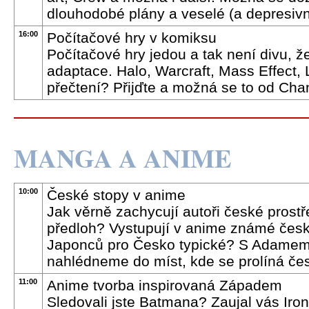
dlouhodobé plány a veselé (a depresivn
16:00
Počítačové hry v komiksu
Počítačové hry jedou a tak není divu, ž
adaptace. Halo, Warcraft, Mass Effect, La
přečtení? Přijďte a možná se to od Chan
MANGA A ANIME
10:00
České stopy v anime
Jak věrně zachycují autoři české prost
předloh? Vystupují v anime známé česk
Japonců pro Česko typické? S Adame
nahlédneme do míst, kde se prolíná čes
11:00
Anime tvorba inspirovaná Západem
Sledovali jste Batmana? Zaujal vás Iron