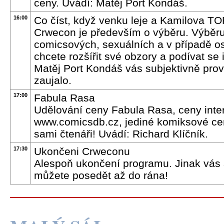
ceny. Uvádí: Matěj Port Kondáš.
16:00
Co číst, když venku leje a Kamilova TO
Crwecon je především o výběru. Výběru
comicsových, sexuálních a v případě os
chcete rozšířit své obzory a podívat se 
Matěj Port Kondáš vás subjektivně prov
zaujalo.
17:00
Fabula Rasa
Udělování ceny Fabula Rasa, ceny inte
www.comicsdb.cz, jediné komiksové ceny
sami čtenáři! Uvádí: Richard Klíčník.
17:30
Ukončeni Crweconu
Alespoň ukončení programu. Jinak vás
můžete posedět až do rána!